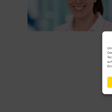
Um 
Ger
Tec
auf
Ein