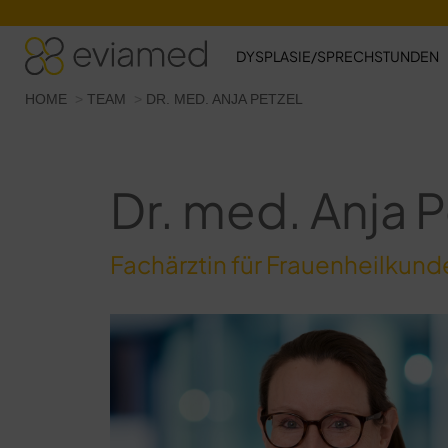
DYSPLASIE/SPRECHSTUNDEN
Sie befinden sich hier:
HOME
TEAM
DR. MED. ANJA PETZEL
Dr. med. Anja P
Fachärztin für Frauenheilkund