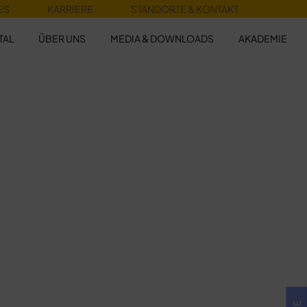
ES
KARRIERE
STANDORTE & KONTAKT
TAL
ÜBER UNS
MEDIA & DOWNLOADS
AKADEMIE