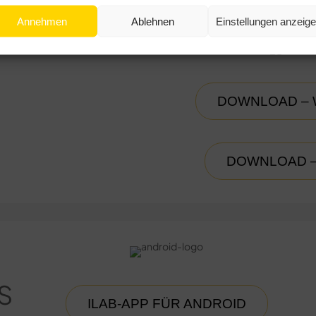
Annehmen
Ablehnen
Einstellungen anzeig
DOWNLOAD –
DOWNLOAD 
OS
ILAB-APP FÜR ANDROID