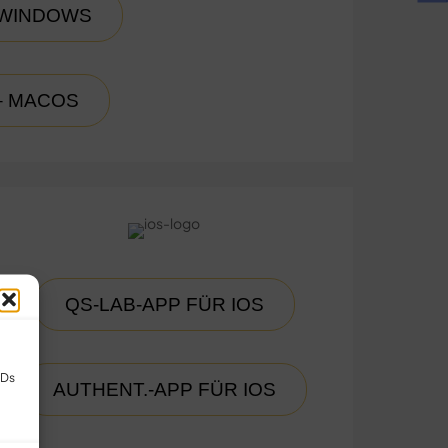
 WINDOWS
– MACOS
QS-LAB-APP FÜR IOS
IDs
AUTHENT.-APP FÜR IOS