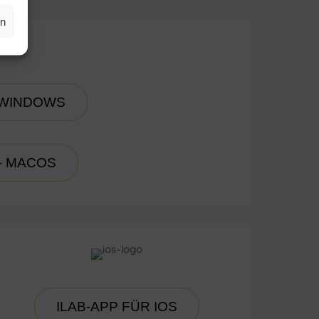
en
 WINDOWS
– MACOS
ILAB-APP FÜR IOS