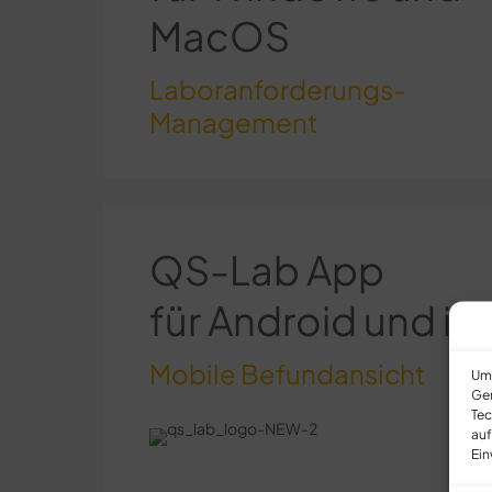
MacOS
Laboranforderungs-
Management
QS-Lab App
für Android und i
Mobile Befundansicht
Um 
Ger
Tec
auf
Ein