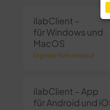
ilabClient –
für Windows und
MacOS
Digitaler Befundabruf
ilabClient – App
für Android und i