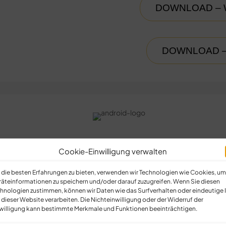
DOWNLOAD –
DOWNLOAD 
OS
Cookie-Einwilligung verwalten
QS-LAB-APP FÜR ANDROID
die besten Erfahrungen zu bieten, verwenden wir Technologien wie Cookies, um
äteinformationen zu speichern und/oder darauf zuzugreifen. Wenn Sie diesen
hnologien zustimmen, können wir Daten wie das Surfverhalten oder eindeutige 
AUTHENT.-APP FÜR ANDROID
 dieser Website verarbeiten. Die Nichteinwilligung oder der Widerruf der
willigung kann bestimmte Merkmale und Funktionen beeinträchtigen.