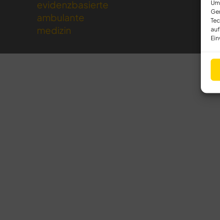
evidenzbasierte
Um 
Ger
ambulante
Tec
medizin
auf
Ein