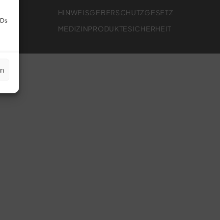
HINWEISGEBERSCHUTZGESETZ
IDs
MEDIZINPRODUKTESICHERHEIT
en