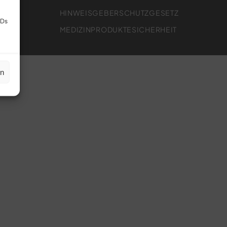
HINWEISGEBERSCHUTZGESETZ
IDs
MEDIZINPRODUKTESICHERHEIT
en