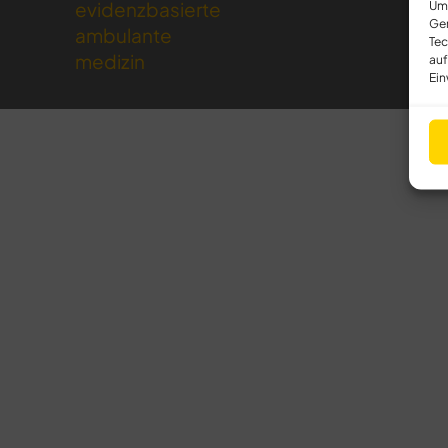
evidenzbasierte
Um 
Ger
ambulante
Tec
medizin
auf
Ein