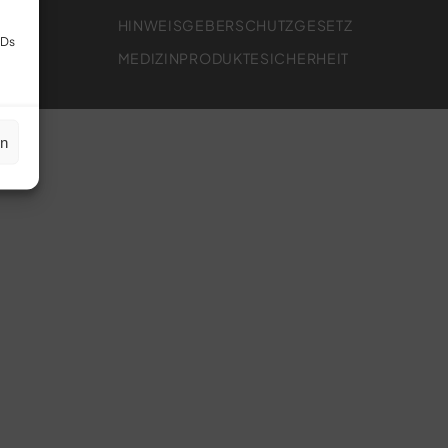
HINWEISGEBERSCHUTZGESETZ
IDs
MEDIZINPRODUKTESICHERHEIT
en