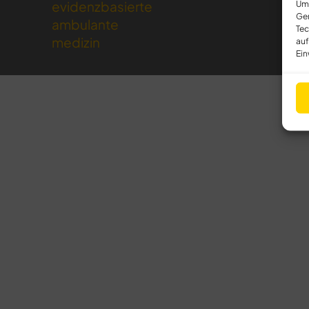
evidenzbasierte
Um 
Ger
ambulante
Tec
medizin
auf
Ein