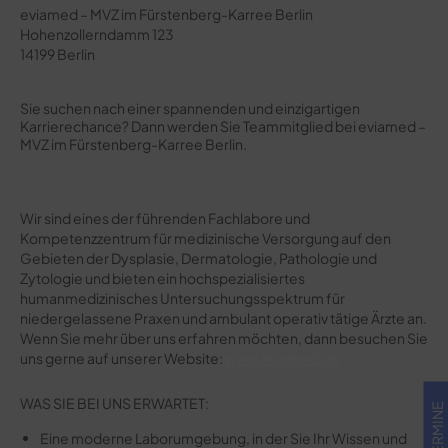
eviamed – MVZ im Fürstenberg-Karree Berlin
Hohenzollerndamm 123
14199 Berlin
Sie suchen nach einer spannenden und einzigartigen
Karrierechance? Dann werden Sie Teammitglied bei eviamed –
MVZ im Fürstenberg-Karree Berlin.
Wir sind eines der führenden Fachlabore und
Kompetenzzentrum für medizinische Versorgung auf den
Gebieten der Dysplasie, Dermatologie, Pathologie und
Zytologie und bieten ein hochspezialisiertes
humanmedizinisches Untersuchungsspektrum für
niedergelassene Praxen und ambulant operativ tätige Ärzte an.
Wenn Sie mehr über uns erfahren möchten, dann besuchen Sie
uns gerne auf unserer Website:
www.eviamed.de
WAS SIE BEI UNS ERWARTET:
TERMINE
Eine moderne Laborumgebung, in der Sie Ihr Wissen und