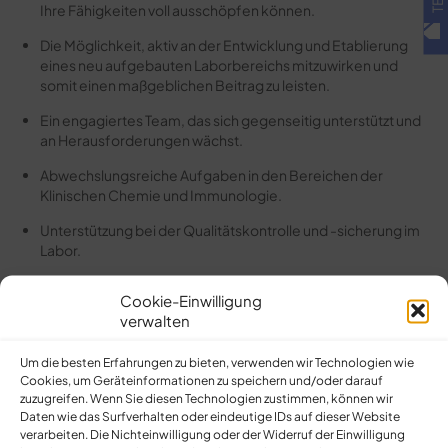
Ihre Fähigkeiten voll ausschöpfen können.
Die Möglichkeit, aktiv an der Entwicklung und Etablierung
eines neu aufgebauten Laborbereichs mitzuwirken und
somit einen maßgeblichen Beitrag zu leisten.
Ein engagiertes Team, das sich gegenseitig unterstützt und
an Herausforderungen wächst.
Abwechslungsreiche Aufgaben in den Bereichen der
Klinischen Chemie und Immunologie.
Unterstützung bei der Qualitätskontrolle und -sicherung im
Labor.
Etablierung neuer Methoden.
Cookie-Einwilligung
verwalten
Fortbildungsmöglichkeiten, um stets auf dem neuesten
Stand der Technik und Wissenschaft zu bleiben.
Um die besten Erfahrungen zu bieten, verwenden wir Technologien wie
Cookies, um Geräteinformationen zu speichern und/oder darauf
WAS WIR VON IHNEN ERWARTEN:
zuzugreifen. Wenn Sie diesen Technologien zustimmen, können wir
Daten wie das Surfverhalten oder eindeutige IDs auf dieser Website
Erfolgreich abgeschlossene Ausbildung als MTL oder eine
verarbeiten. Die Nichteinwilligung oder der Widerruf der Einwilligung
vergleichbare Ausbildung.