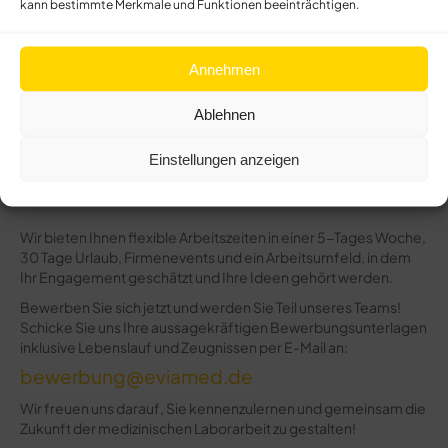
kann bestimmte Merkmale und Funktionen beeinträchtigen.
Kenntnisse in den Bereichen Klinische Chemie und
Immunologie.
Annehmen
Eigenverantwortliches und präzises Arbeiten sowie eine
hohe Qualitätsorientierung.
Ablehnen
Kommunikation mit Herstellern, Einsendern und Behörden.
Einstellungen anzeigen
Kommunikationsstärke und Teamfähigkeit, um eine
reibungslose Zusammenarbeit zu gewährleisten.
Wir bieten Ihnen flexible Arbeitszeiten in einer 5-Tages Woche,
30 Tage Urlaub, Firmenevents und ein Arbeitsumfeld, in dem
Ihr Engagement geschätzt und Ihre Ideen gehört werden.
Bewerben Sie sich jetzt und werden Sie Teil unseres Teams!
Schicke Sie uns Ihre aussagekräftigen Bewerbungsunterlagen
inklusive Lebenslauf und Zeugnissen per E-Mail an:
bewerbung@eviamed.de
Wir freuen uns darauf, Sie kennenzulernen und gemeinsam die
Zukunft der medizinischen Laborarbeit zu gestalten!